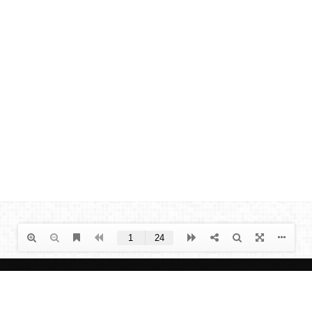
© Copyright 2025
T'es relou·e
. Tous droits réservés.
Plan du site
-
Mentions légales