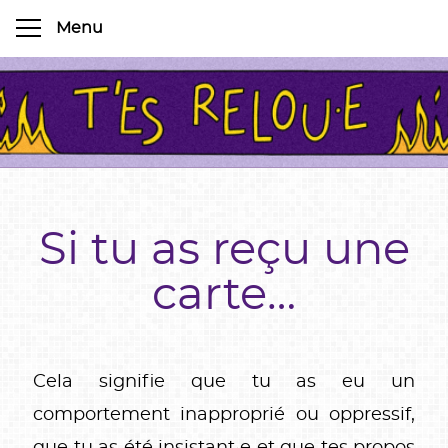
Si tu as reçu une
carte…
Cela signifie que tu as eu un
comportement inapproprié ou oppressif,
que tu as été insistant‧e et que tes propos