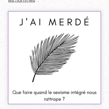
les hommes
” :